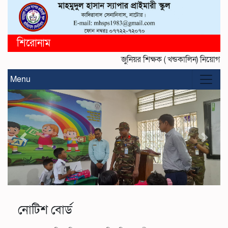
শিরোনাম
জুনিয়র শিক্ষক ( খন্ডকালিন) নিয়োগ প
Menu
নোটিশ বোর্ড