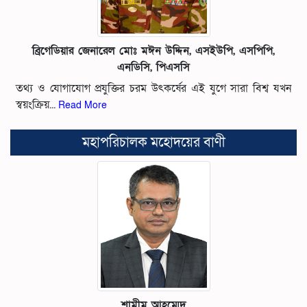
ব্রিগেডিয়ার জেনারেল মোঃ মঈন উদ্দিন, এসইউপি, এসপিপি,
এনডিসি, পিএসসি
তথ্য ও যোগাযোগ প্রযুক্তির চরম উৎকর্ষের এই যুগে সারা বিশ্ব যখন
স্বয়ংক্রিয়...
Read More
মহাপরিচালক মহোদয়ের বাণী
শামীম আহম্মেদ